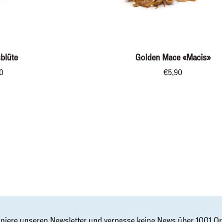
RENKORB
IN DEN WARENKORB
Golden
blüte
Golden Mace «Macis»
Mace
0
€5,90
«Macis»
niere unseren Newsletter und verpasse keine News über 1001 Or