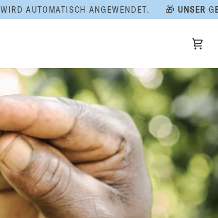
AUTOMATISCH ANGEWENDET.
🎁
UNSER
G
ESCHEN
Eink