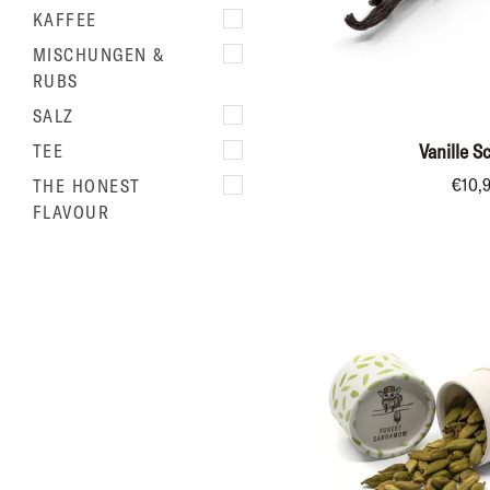
KAFFEE
MISCHUNGEN &
RUBS
IN DEN WA
SALZ
Vanille
Vanille S
TEE
Schoten
€10,
THE HONEST
FLAVOUR