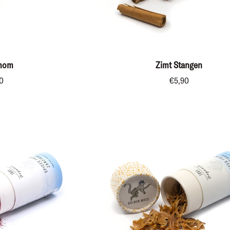
RENKORB
IN DEN WARENKORB
Zimt
mom
Zimt Stangen
Stangen
0
€5,90