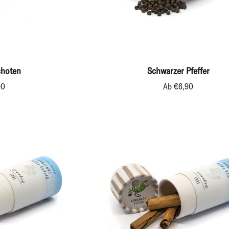
RENKORB
SCHNELL HINZUFÜGEN
Schwarzer
choten
Schwarzer Pfeffer
Pfeffer
90
Ab €6,90