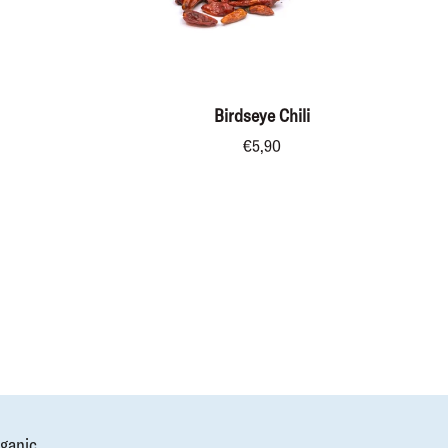
IN DEN WARENKORB
Birdseye
Birdseye Chili
Chili
€5,90
ganic