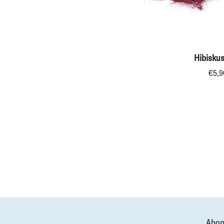
IN DEN WA
Hibiskusblüte
Hibiskus
€5,9
Abon