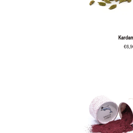
IN DEN WA
Kardamom
Karda
€6,9