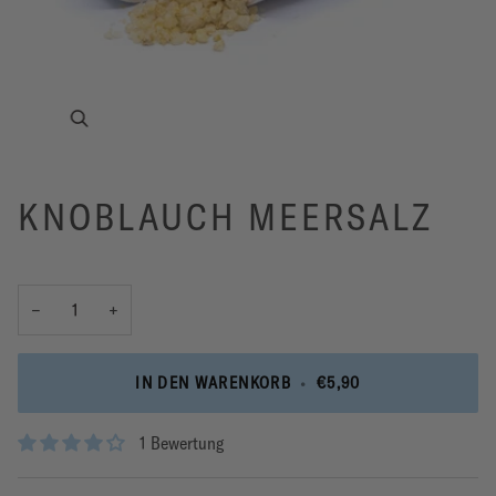
KNOBLAUCH MEERSALZ
−
+
IN DEN WARENKORB
•
€5,90
1 Bewertung