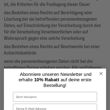
ist, die Kriterien für die Festlegung dieser Dauer
das Bestehen eines Rechts auf Berichtigung oder
Löschung der sie betreffenden personenbezogenen
Daten, auf Einschränkung der Verarbeitung durch den
für die Verarbeitung Verantwortlichen oder auf
Widerspruch gegen eine solche Verarbeitung
das Bestehen eines Rechts auf Beschwerde bei einer
Aufsichtsbehörde
wenn die personenbezogenen Daten nicht bei der
betroffenen Person erhoben werden: Alle verfügbaren
Informationen über die Herkunft der Daten.
Abonniere unseren Newsletter und
erhalte
10% Rabatt
auf deine erste
Darüber hinaus hat die betroffene Person das Recht,
Bestellung!
darüber informiert zu werden, ob personenbezogene
Daten in ein Drittland oder an eine internationale
Organisation übermittelt worden sind. Ist dies der Fall,
so hat die betroffene Person ausserdem das Recht,